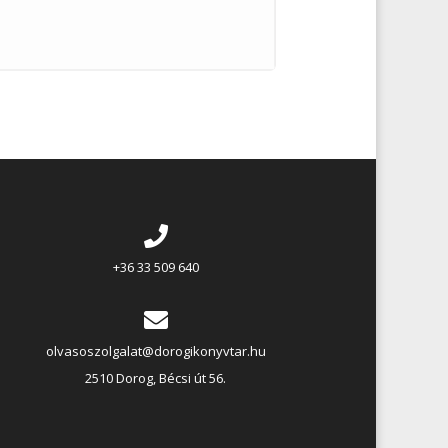
+36 33 509 640
olvasoszolgalat@dorogikonyvtar.hu
2510 Dorog, Bécsi út 56.