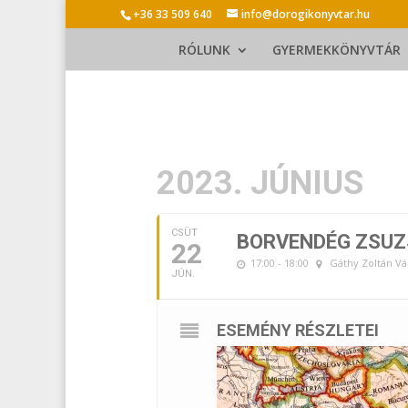
+36 33 509 640
info@dorogikonyvtar.hu
RÓLUNK
GYERMEKKÖNYVTÁR
2023. JÚNIUS
CSÜT
BORVENDÉG ZSUZ
22
17:00 - 18:00
Gáthy Zoltán Vá
JÚN.
ESEMÉNY RÉSZLETEI