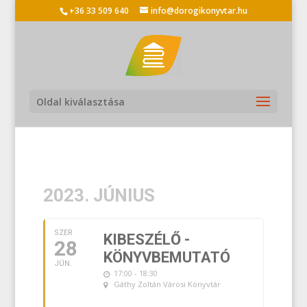
+36 33 509 640
info@dorogikonyvtar.hu
Oldal kiválasztása
2023. JÚNIUS
SZER
KIBESZÉLŐ -
28
KÖNYVBEMUTATÓ
JÚN.
17:00 - 18:30
Gáthy Zoltán Városi Könyvtár