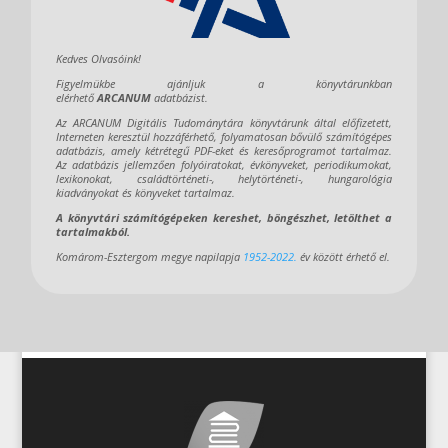
Kedves Olvasóink!
Figyelmükbe ajánljuk a könyvtárunkban
elérhető
ARCANUM
adatbázist.
Az
ARCANUM Digitális Tudománytára könyvtárunk által előfizetett,
Interneten keresztül hozzáférhető, folyamatosan bővülő számítógépes
adatbázis, amely kétrétegű PDF-eket és keresőprogramot tartalmaz.
Az adatbázis jellemzően folyóiratokat, évkönyveket, periodikumokat,
lexikonokat, családtörténeti-, helytörténeti-, hungarológia
kiadványokat és könyveket tartalmaz.
A könyvtári számítógépeken kereshet, böngészhet, letölthet a
tartalmakból.
Komárom-Esztergom megye napilapja
1952-2022.
év között érhető el.