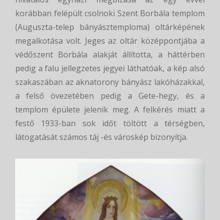
korábban felépült csolnoki Szent Borbála templom
(Auguszta-telep bányásztemploma) oltárképének
megalkotása volt. Jeges az oltár középpontjába a
védőszent Borbála alakját állította, a háttérben
pedig a falu jellegzetes jegyei láthatóak, a kép alsó
szakaszában az aknatorony bányász lakóházakkal,
a felső övezetében pedig a Gete-hegy, és a
templom épülete jelenik meg. A felkérés miatt a
festő 1933-ban sok időt töltött a térségben,
látogatását számos táj -és városkép bizonyítja.