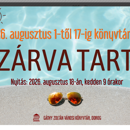
395,- Ft
590,- Ft
550,-Ft
Internet
250
Ft
Minden megkezdett óra