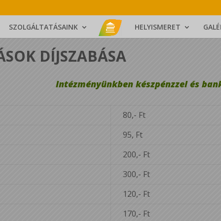
SZOLGÁLTATÁSAINK
HELYISMERET
GALÉ
ÁSOK DÍJSZABÁSA
Intézményünkben készpénzzel és bankk
80,- Ft
95, Ft
200,- Ft
300,- Ft
120,- Ft
170,- Ft