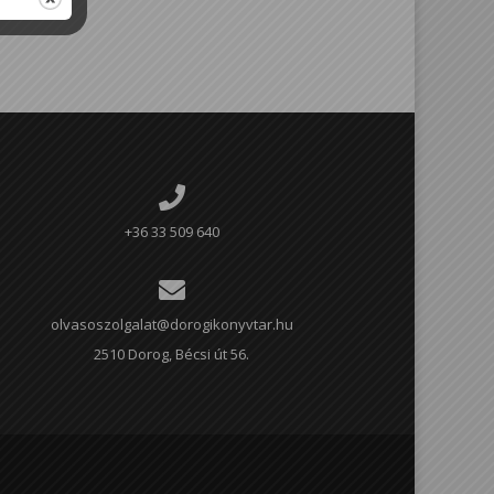
+36 33 509 640
olvasoszolgalat@dorogikonyvtar.hu
2510 Dorog, Bécsi út 56.