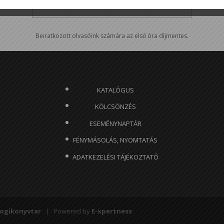
Beiratkozott olvasóink számára az első óra díjmentes.
KATALÓGUS
KÖLCSÖNZÉS
ESEMÉNYNAPTÁR
FÉNYMÁSOLÁS, NYOMTATÁS
ADATKEZELÉSI TÁJÉKOZTATÓ
ogikonyvtar
| Powered by
E-xpertness