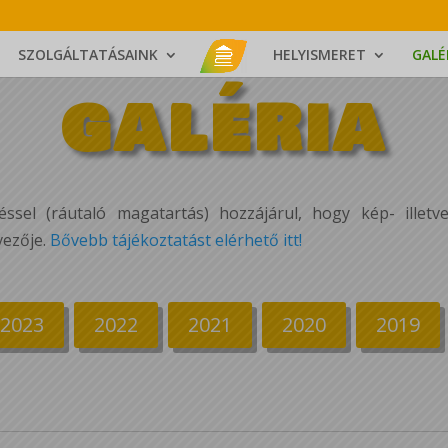
SZOLGÁLTATÁSAINK
HELYISMERET
GALÉ
GALÉRIA
ssel (ráutaló magatartás) hozzájárul, hogy kép- illetve
vezője.
Bővebb tájékoztatást elérhető itt!
2023
2022
2021
2020
2019