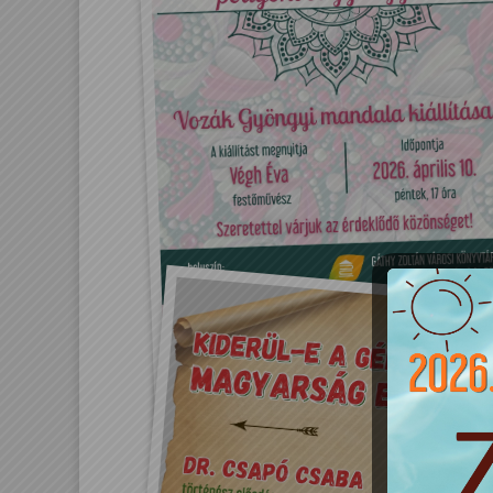
Aggodalomból pöttyök, pöttyök
gyöngyök