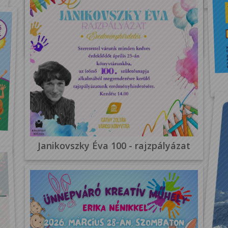
Rendszerváltás belül
Janikovszky Éva 100 - rajzpályázat