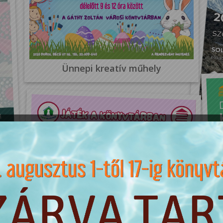
Ünnepi kreatív műhely
M
ből
Játék a könyvtárban