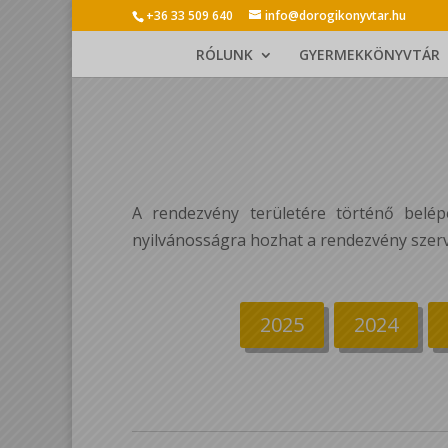
+36 33 509 640
info@dorogikonyvtar.hu
RÓLUNK
GYERMEKKÖNYVTÁR
A rendezvény területére történő belépé
nyilvánosságra hozhat a rendezvény szer
2025
2024