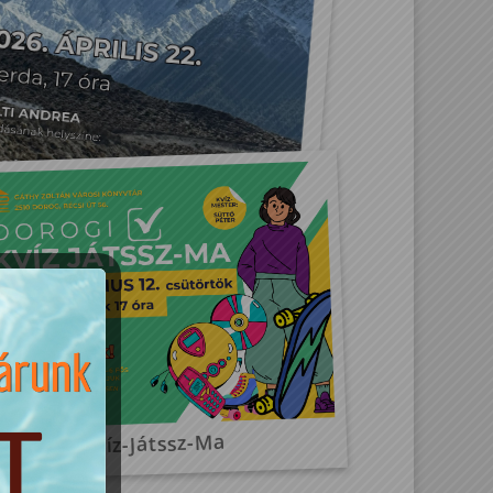
isztikus Nepál és Bhután
Kvíz-Játssz-Ma