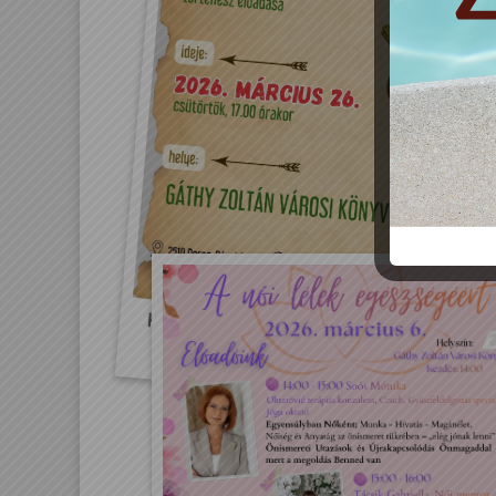
Kiderül-e a génekből a magyarság
eredete