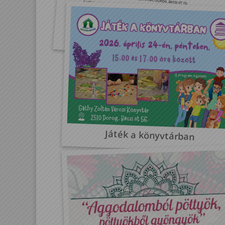
Álló idő
Játék a könyvtárban