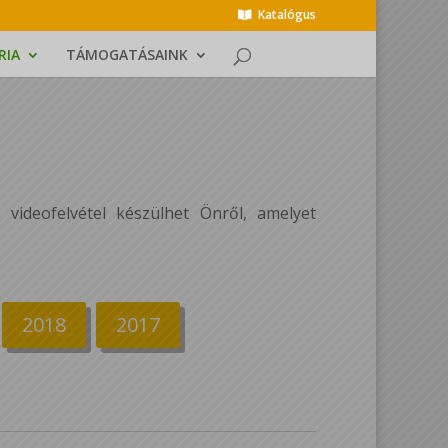
Katalógus
RIA
TÁMOGATÁSAINK
 videofelvétel készülhet Önről, amelyet
2018
2017