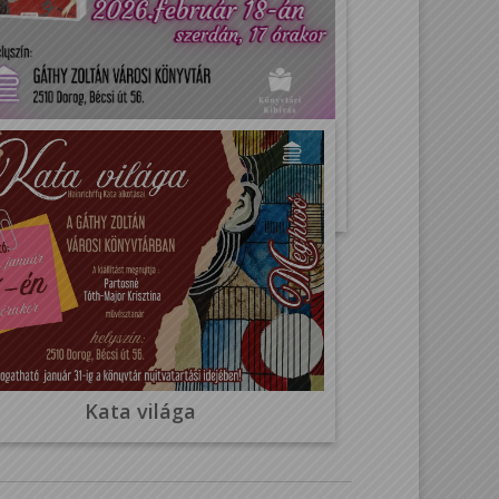
A történelemírás áldozatai
Kata világa