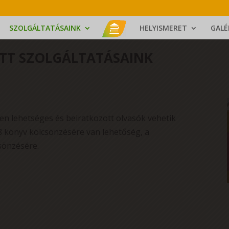
SZOLGÁLTATÁSAINK
HELYISMERET
GALÉ
TT SZOLGÁLTATÁSAINK
ben lehetséges és beiratkozott olvasók vehetik
 könyv kölcsönzésére van lehetőség, a
sönzésére.