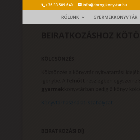
+36 33 509 640
info@dorogikonyvtar.hu
RÓLUNK
GYERMEKKÖNYVTÁR
BEIRATKOZÁSHOZ KÖTÖ
KÖLCSÖNZÉS
Kölcsönzés a könyvtár nyitvatartási idejé
igénybe. A
felnőtt
részlegben egyszerre 8
gyermek
könyvtárban pedig 6 könyv kölc
Könyvtárhasználati szabályzat
BEIRATKOZÁSI DÍJ