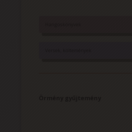
Hangoskönyvek
Versek, költemények
Örmény gyűjtemény