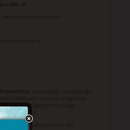
 ára:
200,- Ft.
, ha a keresett könyv éppen
lentkezve érnek el.
Azonosító:
olvasójegy vonalkódja
alatt található számok (régiebbi
típusú olvasójegyeken) vagy
számok+betű
Jelszó:
8 jegyű születési idő