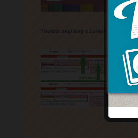
További segítség a belépéshez képekb