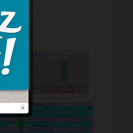
(ééééhhnn)