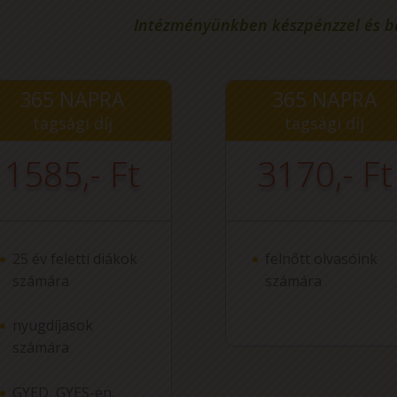
Intézményünkben készpénzzel és ban
365 NAPRA
365 NAPRA
tagsági díj
tagsági díj
1585,- Ft
3170,- Ft
25 év feletti diákok
felnőtt olvasóink
számára
számára
nyugdíjasok
számára
GYED, GYES-en,