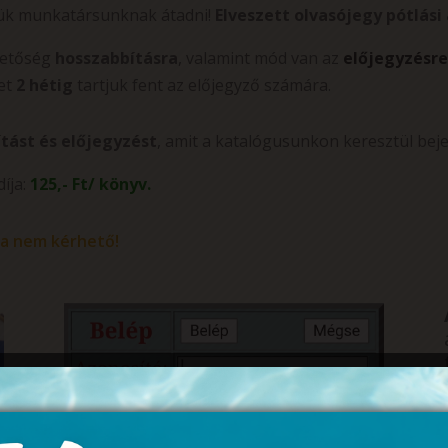
jük munkatársunknak átadni!
Elveszett olvasójegy pótlási
ehetőség
hosszabbításra
, valamint mód van az
előjegyzésre
et
2 hétig
tartjuk fent az előjegyző számára.
tást és előjegyzést
, amit a katalógusunkon keresztül beje
díja:
125,- Ft/ könyv.
a nem kérhető!