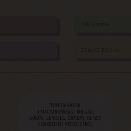
DVD lemezek
CD és CD ROM-ok