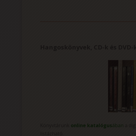
Hangoskönyvek, CD-k és DVD-
Könyvtárunk
online katalógus
ában
a dig
listázható.