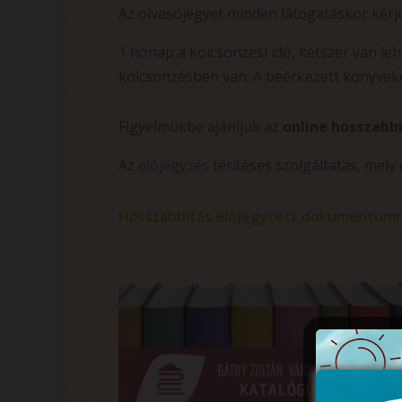
Az olvasójegyet minden látogatáskor kér
1 hónap a kölcsönzési idő, kétszer van l
kölcsönzésben van. A beérkezett könyvek
Figyelmükbe ajánljuk az
online hosszabbí
Az
előjegyzés
térítéses szolgáltatás, mely 
Hosszabbítás előjegyzett dokumentumr