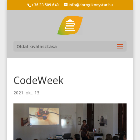
+36 33 509 640
info@dorogikonyvtar.hu
Oldal kiválasztása
CodeWeek
2021. okt. 13.