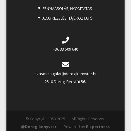
FÉNYMÁSOLÁS, NYOMTATÁS
ADATKEZELÉSI TÁJÉKOZTATÓ
+36 33 509 640
olvasoszolgalat@dorogikonyvtar.hu
2510 Dorog, Bécsi út 56.
© Copyright 1953-2025 | All Rights Reserved
@Dorogikonyvtar
| Powered by
E-xpertness