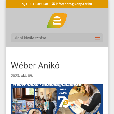
+36 33 509 640
info@dorogikonyvtar.hu
Oldal kiválasztása
Wéber Anikó
2023. okt. 09.