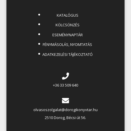
KATALÓGUS
KÖLCSÖNZÉS
ESEMÉNYNAPTÁR
FÉNYMÁSOLÁS, NYOMTATÁS
ADATKEZELÉSI TÁJÉKOZTATÓ
+36 33 509 640
olvasoszolgalat@dorogikonyvtar.hu
2510 Dorog, Bécsi út 56.