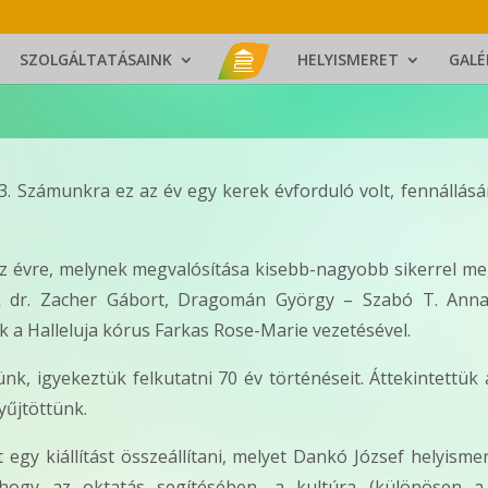
SZOLGÁLTATÁSAINK
HELYISMERET
GALÉ
. Számunkra ez az év egy kerek évforduló volt, fennállásá
z évre, melynek megvalósítása kisebb-nagyobb sikerrel me
k dr. Zacher Gábort, Dragomán György – Szabó T. Anna
 a Halleluja kórus Farkas Rose-Marie vezetésével.
k, igyekeztük felkutatni 70 év történéseit. Áttekintettük 
yűjtöttünk.
egy kiállítást összeállítani, melyet Dankó József helyismer
hogy az oktatás segítésében, a kultúra (különösen a 