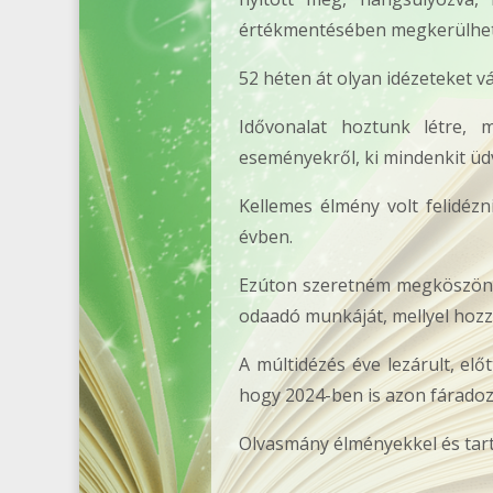
értékmentésében megkerülhete
52 héten át olyan idézeteket v
Idővonalat hoztunk létre, m
eseményekről, ki mindenkit ü
Kellemes élmény volt felidéz
évben.
Ezúton szeretném megköszönni
odaadó munkáját, mellyel hozz
A múltidézés éve lezárult, el
hogy 2024-ben is azon fáradoz
Olvasmány élményekkel és tar