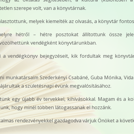
tlen szerepe volt, van a könyvtárnak.
álasztottunk, melyek kiemelték az olvasás, a könyvtár fonto
elyre hétről – hétre posztokat állítottunk össze jeles
dvözölhettünk vendégként könyvtárunkban.
ni a vendégkönyv bejegyzéseit, kik fordultak meg könyvtár
 munkatársaim Szederkényi Csabáné, Guba Mónika, Vida Gab
ájárultak a születésnapi évünk megvalósításához.
őttünk egy újabb év tervekkel, kihívásokkal. Magam és a 
unk, hogy minél többen látogassanak el hozzánk.
talmas rendezvényekkel gazdagodva várjuk Önöket a követk