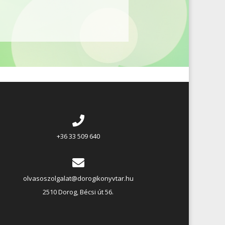
+36 33 509 640
olvasoszolgalat@dorogikonyvtar.hu
2510 Dorog, Bécsi út 56.