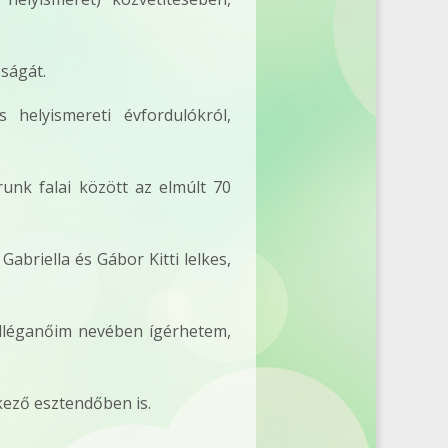
sságát.
 helyismereti évfordulókról,
unk falai között az elmúlt 70
riella és Gábor Kitti lelkes,
kolléganőim nevében ígérhetem,
ező esztendőben is.