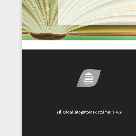
Oldal látogatóinak száma:
1 769