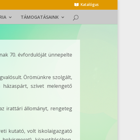
Katalógus
RIA
TÁMOGATÁSAINK
nak 70. évfordulóját ünnepelte
gvalósult. Örömünkre szolgált,
 házaspárt, szívet melengető
az irattári állományt, rengeteg
eti kutató, volt iskolaigazgató
helyismeret) közvetítésében,