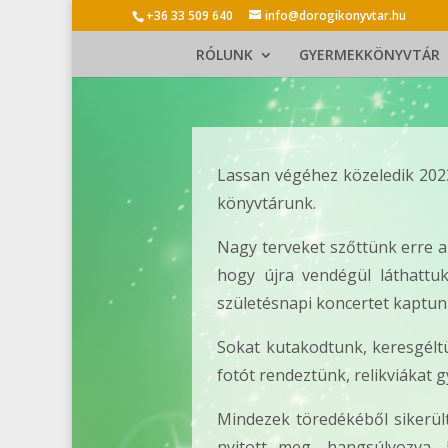
+36 33 509 640
info@dorogikonyvtar.hu
RÓLUNK
GYERMEKKÖNYVTÁR
Lassan végéhez közeledik 2023
könyvtárunk.
Nagy terveket szőttünk erre a
hogy újra vendégül láthattu
születésnapi koncertet kaptunk
Sokat kutakodtunk, keresgéltün
fotót rendeztünk, relikviákat g
Mindezek töredékéből sikerült 
nyitott meg, hangsúlyozva, 