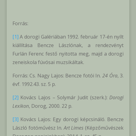
Forrás:
[1]
A dorogi Galériában 1992. február 17-én nyílt
kiállítása Bencze Lászlónak, a rendezvényt
Furlán Ferenc festő nyitotta meg, majd a dorogi
zeneiskola fúvósai muzsikáltak.
Forrás: Cs. Nagy Lajos: Bencze fotói In.
24 Óra
, 3.
évf. 1992.43. sz. 5 p.
[2]
Kovács Lajos – Solymár Judit (szerk.):
Dorogi
Lexikon
, Dorog, 2000. 22 p.
[3]
Kovács Lajos: Egy dorogi képcsináló. Bencze
László fotóművész In.
Art Limes
(Képzőművészek