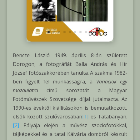
Bencze László 1949. április 8-án született
Dorogon, a fotográfiát Balla András és Hír
József fotószakkörében tanulta. A szakma 1982-
ben figyelt fel munkásságra, a
Variációk egy
mozdulatra
című sorozatát a Magyar
Fotóművészek Szövetsége díjjal jutalmazta. Az
1990-es évektől kiállításokon is bemutatkozott,
elsők között szülővárosában
[1]
és Tatabányán.
[2]
Pályája elején a művész szociofotókkal,
tájképekkel és a tatai Kálvária dombról készült