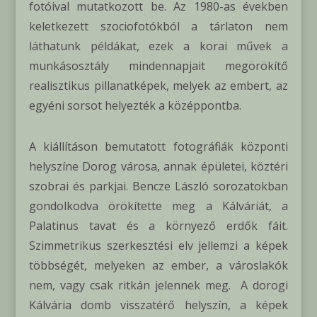
fotóival mutatkozott be. Az 1980-as években
keletkezett szociofotókból a tárlaton nem
láthatunk példákat, ezek a korai művek a
munkásosztály mindennapjait megörökítő
realisztikus pillanatképek, melyek az embert, az
egyéni sorsot helyezték a középpontba.
A kiállításon bemutatott fotográfiák központi
helyszíne Dorog városa, annak épületei, köztéri
szobrai és parkjai. Bencze László sorozatokban
gondolkodva örökítette meg a Kálváriát, a
Palatinus tavat és a környező erdők fáit.
Szimmetrikus szerkesztési elv jellemzi a képek
többségét, melyeken az ember, a városlakók
nem, vagy csak ritkán jelennek meg. A dorogi
Kálvária domb visszatérő helyszín, a képek