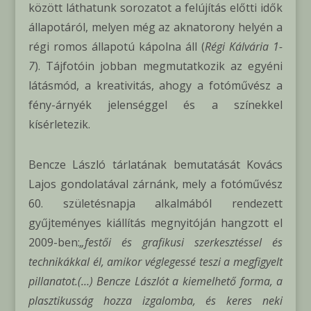
között láthatunk sorozatot a felújítás előtti idők
állapotáról, melyen még az aknatorony helyén a
régi romos állapotú kápolna áll (
Régi Kálvária 1-
7
). Tájfotóin jobban megmutatkozik az egyéni
látásmód, a kreativitás, ahogy a fotóművész a
fény-árnyék jelenséggel és a színekkel
kísérletezik.
Bencze László tárlatának bemutatását Kovács
Lajos gondolatával zárnánk, mely a fotóművész
60. születésnapja alkalmából rendezett
gyűjteményes kiállítás megnyitóján hangzott el
2009-ben:
„festői és grafikusi szerkesztéssel és
technikákkal él, amikor véglegessé teszi a megfigyelt
pillanatot.(…)
Bencze Lászlót a kiemelhető forma, a
plasztikusság hozza izgalomba, és keres neki