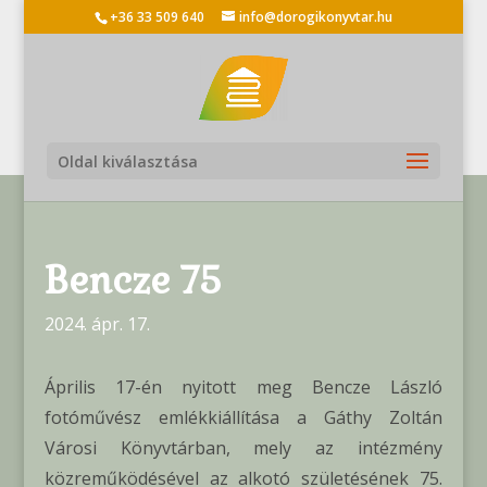
+36 33 509 640
info@dorogikonyvtar.hu
Oldal kiválasztása
Bencze 75
2024. ápr. 17.
Április 17-én nyitott meg Bencze László
fotóművész emlékkiállítása a Gáthy Zoltán
Városi Könyvtárban, mely az intézmény
közreműködésével az alkotó születésének 75.