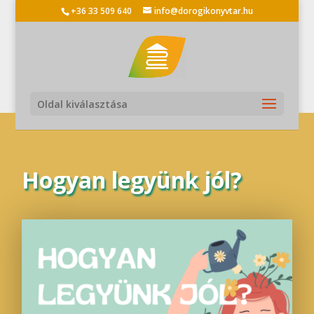
+36 33 509 640
info@dorogikonyvtar.hu
Oldal kiválasztása
Hogyan legyünk jól?