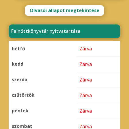
Olvasói állapot megtekintése
Felnőttkönyvtár nyitvatartása
hétfő
Zárva
kedd
Zárva
szerda
Zárva
csütörtök
Zárva
péntek
Zárva
szombat
Zárva