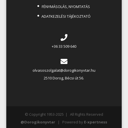
FÉNYMÁSOLÁS, NYOMTATÁS
ADATKEZELÉSI TÁJÉKOZTATÓ
+36 33 509 640
olvasoszolgalat@dorogikonyvtar.hu
2510 Dorog, Bécsi út 56.
© Copyright 1953-2025 | All Rights Reserved
@Dorogikonyvtar
| Powered by
E-xpertness