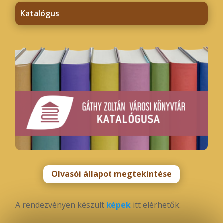
Katalógus
Olvasói állapot megtekintése
A rendezvényen készült
képek
itt elérhetők.