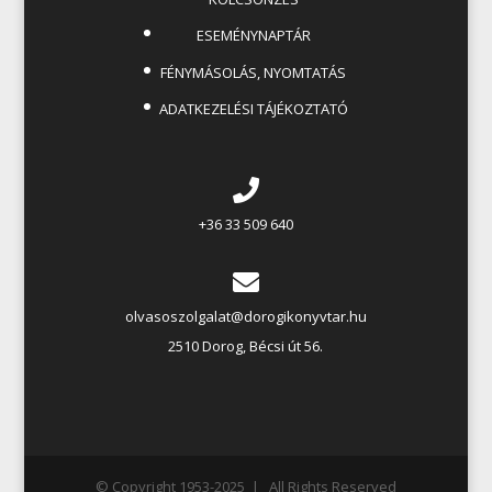
ESEMÉNYNAPTÁR
FÉNYMÁSOLÁS, NYOMTATÁS
ADATKEZELÉSI TÁJÉKOZTATÓ
+36 33 509 640
olvasoszolgalat@dorogikonyvtar.hu
2510 Dorog, Bécsi út 56.
© Copyright 1953-2025 | All Rights Reserved