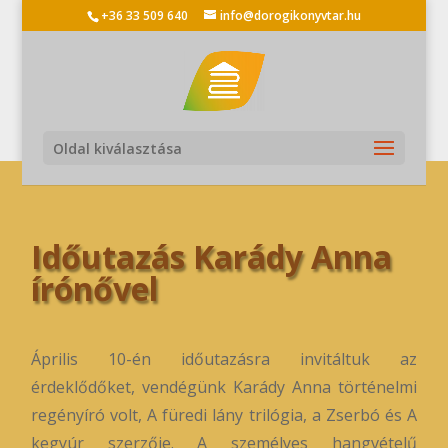
+36 33 509 640
info@dorogikonyvtar.hu
Oldal kiválasztása
Időutazás Karády Anna
írónővel
Április 10-én időutazásra invitáltuk az
érdeklődőket, vendégünk Karády Anna történelmi
regényíró volt, A füredi lány trilógia, a Zserbó és A
kegyúr szerzője. A személyes hangvételű