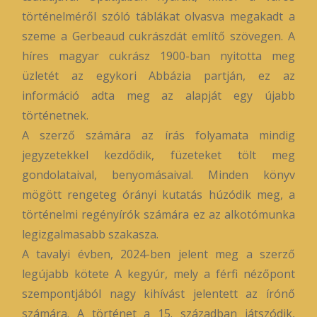
történelméről szóló táblákat olvasva megakadt a
szeme a Gerbeaud cukrászdát említő szövegen. A
híres magyar cukrász 1900-ban nyitotta meg
üzletét az egykori Abbázia partján, ez az
információ adta meg az alapját egy újabb
történetnek.
A szerző számára az írás folyamata mindig
jegyzetekkel kezdődik, füzeteket tölt meg
gondolataival, benyomásaival. Minden könyv
mögött rengeteg órányi kutatás húzódik meg, a
történelmi regényírók számára ez az alkotómunka
legizgalmasabb szakasza.
A tavalyi évben, 2024-ben jelent meg a szerző
legújabb kötete A kegyúr, mely a férfi nézőpont
szempontjából nagy kihívást jelentett az írónő
számára. A történet a 15. században játszódik,