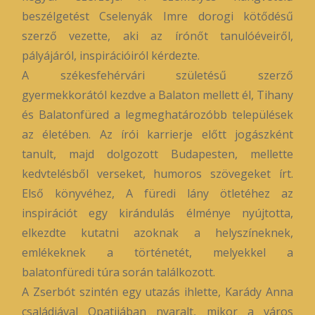
beszélgetést Cselenyák Imre dorogi kötődésű
szerző vezette, aki az írónőt tanulóéveiről,
pályájáról, inspirációiról kérdezte.
A székesfehérvári születésű szerző
gyermekkorától kezdve a Balaton mellett él, Tihany
és Balatonfüred a legmeghatározóbb települések
az életében. Az írói karrierje előtt jogászként
tanult, majd dolgozott Budapesten, mellette
kedvtelésből verseket, humoros szövegeket írt.
Első könyvéhez, A füredi lány ötletéhez az
inspirációt egy kirándulás élménye nyújtotta,
elkezdte kutatni azoknak a helyszíneknek,
emlékeknek a történetét, melyekkel a
balatonfüredi túra során találkozott.
A Zserbót szintén egy utazás ihlette, Karády Anna
családjával Opatijában nyaralt, mikor a város