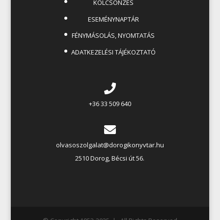
KÖLCSÖNZÉS
ESEMÉNYNAPTÁR
FÉNYMÁSOLÁS, NYOMTATÁS
ADATKEZELÉSI TÁJÉKOZTATÓ
+36 33 509 640
olvasoszolgalat@dorogikonyvtar.hu
2510 Dorog, Bécsi út 56.