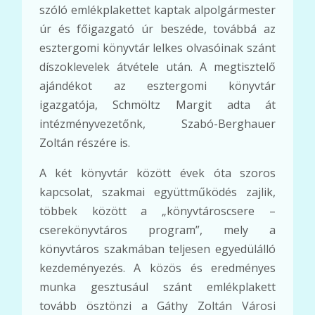
szóló emlékplakettet kaptak alpolgármester
úr és főigazgató úr beszéde, továbbá az
esztergomi könyvtár lelkes olvasóinak szánt
díszoklevelek átvétele után. A megtisztelő
ajándékot az esztergomi könyvtár
igazgatója, Schmöltz Margit adta át
intézményvezetőnk, Szabó-Berghauer
Zoltán részére is.
A két könyvtár között évek óta szoros
kapcsolat, szakmai együttműködés zajlik,
többek között a „könyvtároscsere –
cserekönyvtáros program”, mely a
könyvtáros szakmában teljesen egyedülálló
kezdeményezés. A közös és eredményes
munka gesztusául szánt emlékplakett
tovább ösztönzi a Gáthy Zoltán Városi