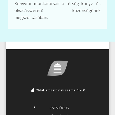
Könyvtár munkatársait a térség könyv- és
olvasásszerető közönségének
megszólításában.
Oldal látogatóinak száma:
1 260
KATALÓGUS