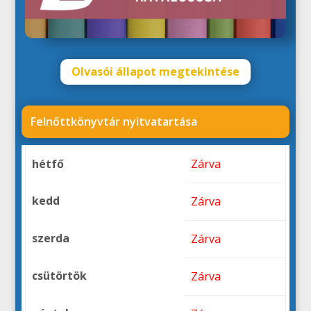
Olvasói állapot megtekintése
Felnőttkönyvtár nyitvatartása
hétfő
Zárva
kedd
Zárva
szerda
Zárva
csütörtök
Zárva