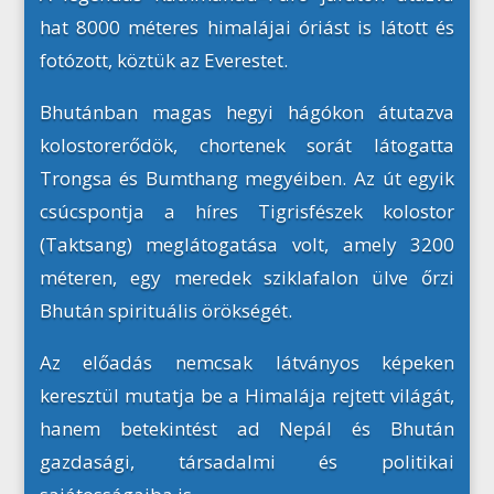
hat 8000 méteres himalájai óriást is látott és
fotózott, köztük az Everestet.
Bhutánban magas hegyi hágókon átutazva
kolostorerődök, chortenek sorát látogatta
Trongsa és Bumthang megyéiben. Az
ú
t egyik
cs
ú
cspontja a h
í
res Tigrisf
é
szek kolostor
(Taktsang) megl
á
togat
á
sa volt, amely 3200
m
é
teren, egy meredek sziklafalon
ü
lve
ő
rzi
Bhut
á
n spiritu
á
lis
ö
r
ö
ks
é
g
é
t.
Az előadás nemcsak látványos képeken
keresztül mutatja be a Himalája rejtett világát,
hanem betekintést ad Nepál és Bhután
gazdasági, társadalmi és politikai