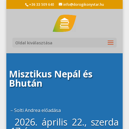
+36 33 509 640
info@dorogikonyvtar.hu
Oldal kiválasztása
Misztikus Nepál és
Bhután
– Solti Andrea előadása
2026. április 22., szerda