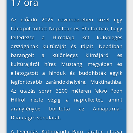
17 óra
Az előadó 2025 novemberében közel egy
hónapot töltött Nepálban és Bhutánban, hogy
felfedezze a Himalája két különleges
országának kultúráját és tájait. Nepálban
barangolt a különleges klímájáról és
kultúrájáról híres Mustang megyében és
ellátogatott a hinduk és buddhisták egyik
legfontosabb zarándokhelyére, Muktinathba.
Az utazás során 3200 méteren fekvő Poon
Hillről nézte végig a napfelkeltét, amint
aranyfénybe borította az Annapurna–
Dhaulagiri vonulatát.
A legendás Kathmandu–Paro járaton utazva