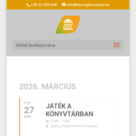
+36 33 509 640
info@dorogikonyvtar.hu
Oldal kiválasztása
2026. MÁRCIUS
PÉN
JÁTÉK A
27
KÖNYVTÁRBAN
MÁR.
15:00 - 17:00
Gáthy Zoltán Városi Könyvtár