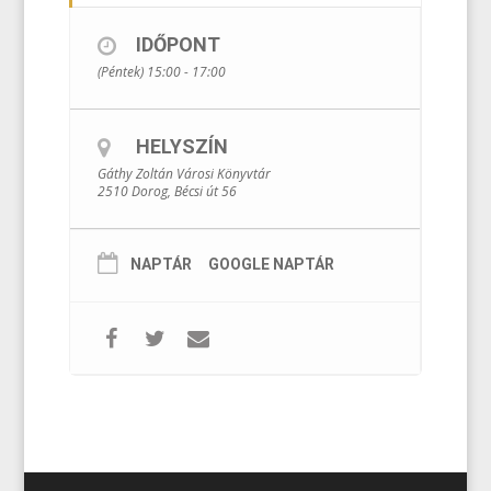
IDŐPONT
(Péntek) 15:00 - 17:00
HELYSZÍN
Gáthy Zoltán Városi Könyvtár
2510 Dorog, Bécsi út 56
NAPTÁR
GOOGLE NAPTÁR