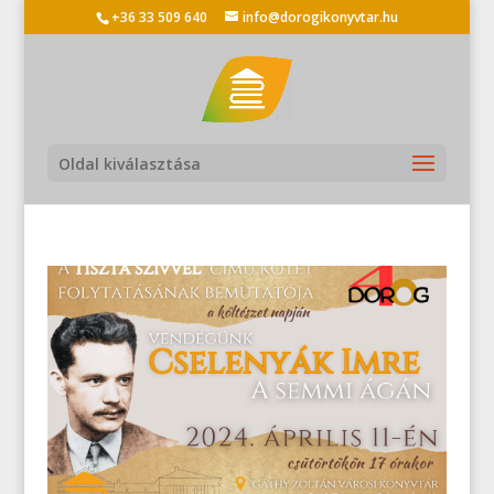
+36 33 509 640
info@dorogikonyvtar.hu
Oldal kiválasztása