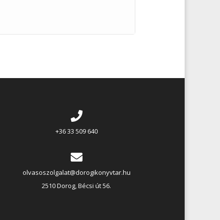
+36 33 509 640
olvasoszolgalat@dorogikonyvtar.hu
2510 Dorog, Bécsi út 56.