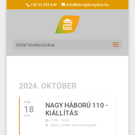
+36 33 509 640
info@dorogikonyvtar.hu
Oldal kiválasztása
2024. OKTÓBER
PÉN
NAGY HÁBORÚ 110 -
18
KIÁLLÍTÁS
OKT.
11:00 - 13:00
Gáthy Zoltán Városi Könyvtár