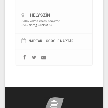
HELYSZÍN
Gáthy Zoltán Városi Könyvtár
2510 Dorog, Bécsi út 56
NAPTÁR
GOOGLE NAPTÁR